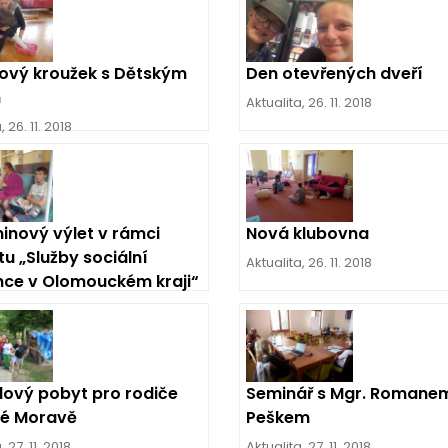
ový kroužek s Dětským
Den otevřených dveří
m
Aktualita
,
26. 11. 2018
a
,
26. 11. 2018
inový výlet v rámci
Nová klubovna
tu „Služby sociální
Aktualita
,
26. 11. 2018
nce v Olomouckém kraji“
a
,
26. 11. 2018
ový pobyt pro rodiče
Seminář s Mgr. Romane
lé Moravě
Peškem
a
,
27. 11. 2018
Aktualita
,
27. 11. 2018