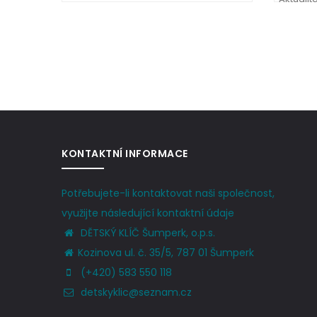
Pagination
KONTAKTNÍ INFORMACE
Potřebujete-li kontaktovat naši společnost,
využijte následující kontaktní údaje
DĚTSKÝ KLÍČ Šumperk, o.p.s.
Kozinova ul. č. 35/5, 787 01 Šumperk
(+420) 583 550 118
detskyklic@seznam.cz