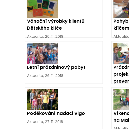
Vánoční výrobky klientů
Pohyb
Dětského klíče
klíče
Aktualita
,
26. 11. 2018
Aktualit
Letní prázdninový pobyt
Prázdn
projek
Aktualita
,
26. 11. 2018
preve
Aktualit
Poděkování nadaci Vigo
Víkend
na Ma
Aktualita
,
27. 11. 2018
Aktualit