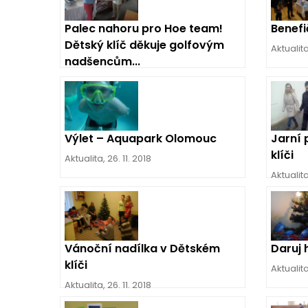
Palec nahoru pro Hoe team!
Benefi
Dětský klíč děkuje golfovým
Aktualit
nadšencům...
Aktualita
,
26. 11. 2018
Výlet – Aquapark Olomouc
Jarní 
klíči
Aktualita
,
26. 11. 2018
Aktualit
Vánoční nadílka v Dětském
Daruj
klíči
Aktualit
Aktualita
,
26. 11. 2018