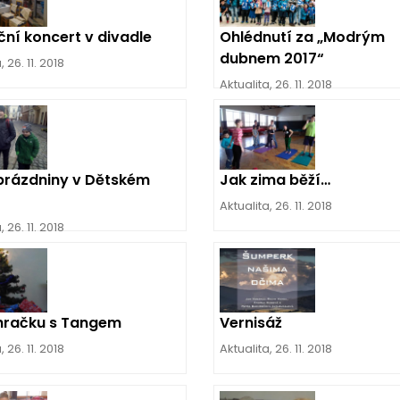
ční koncert v divadle
Ohlédnutí za „Modrým
dubnem 2017“
a
,
26. 11. 2018
Aktualita
,
26. 11. 2018
prázdniny v Dětském
Jak zima běží…
Aktualita
,
26. 11. 2018
a
,
26. 11. 2018
 hračku s Tangem
Vernisáž
a
,
26. 11. 2018
Aktualita
,
26. 11. 2018