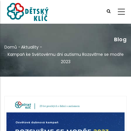
Přejít
k
hlavnímu
obsahu
Blog
Domů
-
Aktuality
-
Drobečková
Kampaň ke Světovému dni autismu Rozsviťme se modře
navigace
2023