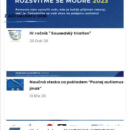
Z AKTUÁLNÍHO DĚNÍ
IV: ročník " Sousedský triatlon"
20 Dub 26
Naučná stezka za pokladem “Poznej autismus
jinak”
13 Bře 26