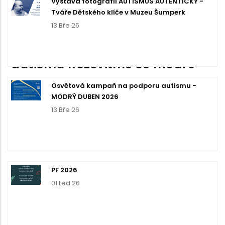
Výstava fotografií AUTISMUS AUTENTICKY -
Tváře Dětského klíče v Muzeu Šumperk
13 Bře 26
Kampaň ke Světovému dni
autismu Rozsviťme se modře
2023
Osvětová kampaň na podporu autismu -
MODRÝ DUBEN 2026
/
15. March 2023
/
0 Comments
13 Bře 26
PF 2026
01 Led 26