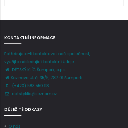
KONTAKTNÍ INFORMACE
Potřebujete-li kontaktovat naši společnost,
využijte následující kontaktní údaje
DĚTSKÝ KLÍČ Šumperk, o.p.s.
Kozinova ul. č. 35/5, 787 01 Šumperk
(+420) 583 550 118
detskyklic@seznam.cz
DŮLEŽITÉ ODKAZY
O nás