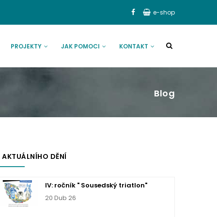
e-shop
PROJEKTY
JAK POMOCI
KONTAKT
Blog
 AKTUÁLNÍHO DĚNÍ
IV: ročník " Sousedský triatlon"
20 Dub 26