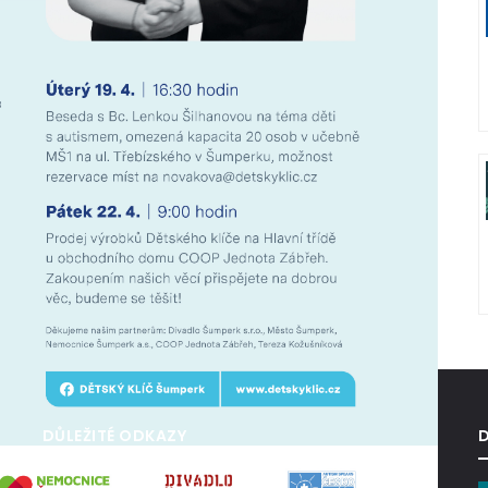
DŮLEŽITÉ ODKAZY
D