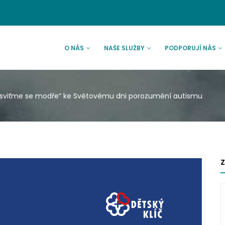
AVNÍ
VIGACE
O NÁS
NAŠE SLUŽBY
PODPORUJÍ NÁS
viťme se modře“ ke Světovému dni porozumění autismu
Z