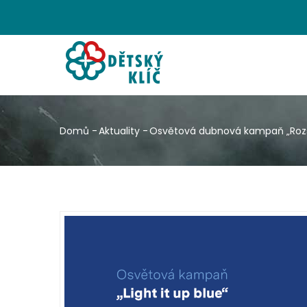
Přejít
k
hlavnímu
HL
obsahu
NA
Domů
-
Aktuality
-
Osvětová dubnová kampaň „Rozs
Drobečková
navigace