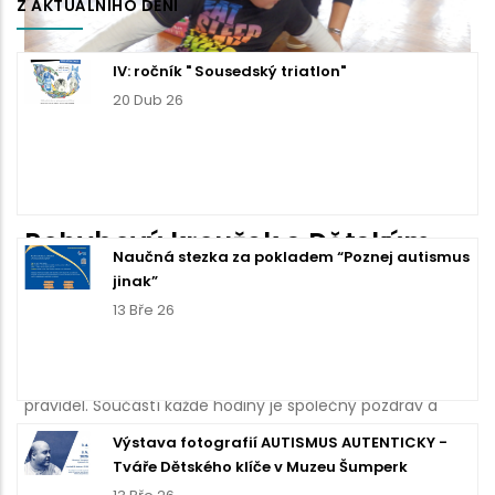
Z AKTUÁLNÍHO DĚNÍ
IV: ročník " Sousedský triatlon"
20 Dub 26
Pohybový kroužek s Dětským
Naučná stezka za pokladem “Poznej autismus
klíčem
jinak”
13 Bře 26
/
26. November 2018
/
0 Comments
Od září cvičíme s dětmi a mladistvými podle nových
pravidel. Součástí každé hodiny je společný pozdrav a
rozcvička, s mladšími dětmi rozběhání. Cvičíme na
Výstava fotografií AUTISMUS AUTENTICKY -
obvyklých stanovištích – lavečka, ježci, trampolína, hod
Tváře Dětského klíče v Muzeu Šumperk
na koš…., pro cvičence máme deníčky, kam lepíme