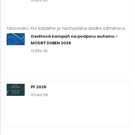
13 Bře 26
nálepky, tiskneme razítka a píšeme úspěchy v dané
disciplíně. Na konci zařazujeme cvičení
s psychomotorickým padákem nebo společné
tancování. Pro každého je nachystána sladká odměna a
vždy kousek času na legraci. Děkujeme za podporu a
Osvětová kampaň na podporu autismu -
MODRÝ DUBEN 2026
možnost pracovat s báječnými dětmi!
13 Bře 26
PF 2026
01 Led 26