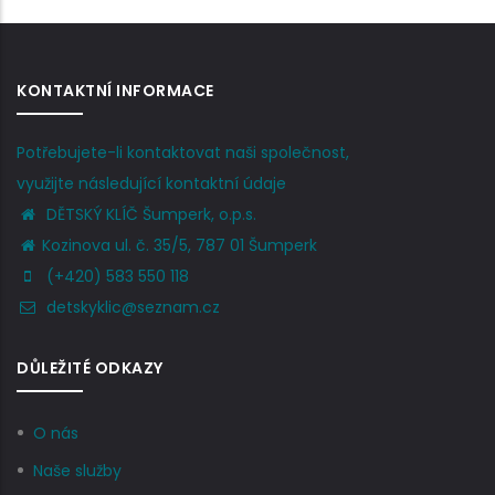
KONTAKTNÍ INFORMACE
Potřebujete-li kontaktovat naši společnost,
využijte následující kontaktní údaje
DĚTSKÝ KLÍČ Šumperk, o.p.s.
Kozinova ul. č. 35/5, 787 01 Šumperk
(+420) 583 550 118
detskyklic@seznam.cz
DŮLEŽITÉ ODKAZY
O nás
Naše služby