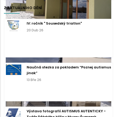
Z AKTUÁLNÍHO DĚNÍ
IV: ročník " Sousedský triatlon"
20 Dub 26
Naučná stezka za pokladem “Poznej autismus
jinak”
13 Bře 26
Výstava fotografií AUTISMUS AUTENTICKY -
Tváře Dětského klíče v Muzeu Šumperk