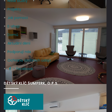
Naše služby
Projekty
Jak pomoci
E-shop
Domů
Aktuální dění
Podporují nás
Ochrana osobních údajů
- facebook
DĚTSKÝ KLÍČ ŠUMPERK, O.P.S.