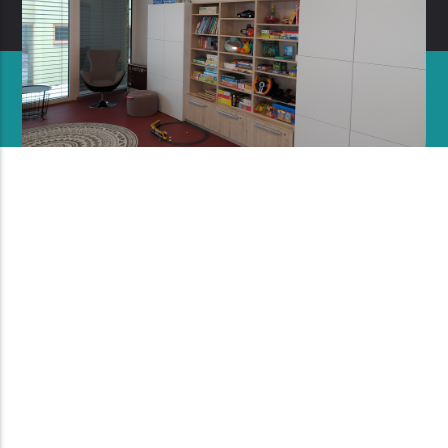
| © Copyright
Dětský Klíč
2018. Všechna práva
vyhrazena.