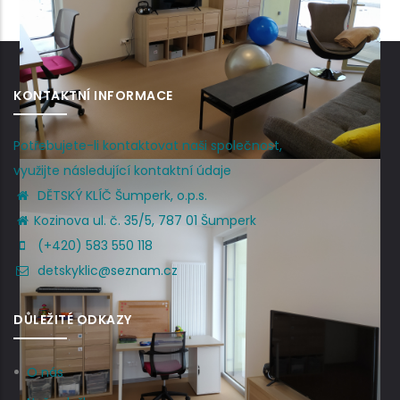
KONTAKTNÍ INFORMACE
Potřebujete-li kontaktovat naši společnost,
využijte následující kontaktní údaje
DĚTSKÝ KLÍČ Šumperk, o.p.s.
Kozinova ul. č. 35/5, 787 01 Šumperk
(+420) 583 550 118
detskyklic@seznam.cz
DŮLEŽITÉ ODKAZY
O nás