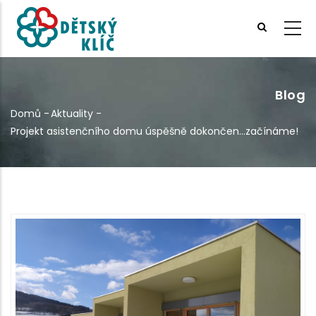
Přejít
k
hlavnímu
obsahu
Blog
Domů
-
Aktuality
-
Drobečková
Projekt asistenčního domu úspěšně dokončen...začínáme!
navigace