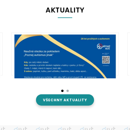
AKTUALITY
VŠECHNY AKTUALITY
Naučná stezka za pokladem “Poznej
autismus jinak”
Aktualita
,
13 Bře 26