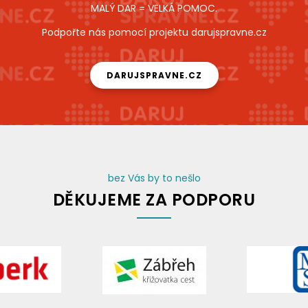
MALÝ DAR = VELKÁ POMOC.
Podpořte nás pomocí projektu darujspravne.cz
DARUJSPRAVNE.CZ
bez Vás by to nešlo
DĚKUJEME ZA PODPORU