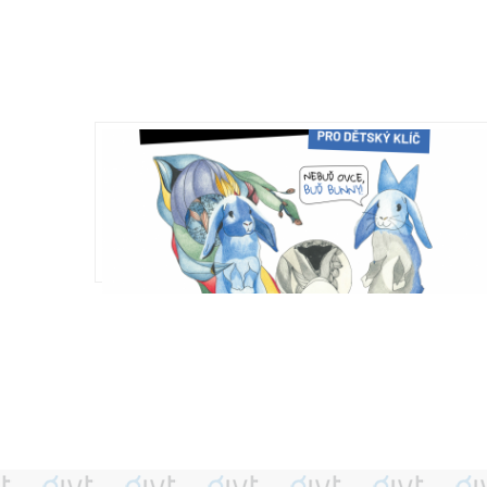
mu -
IV: ročník " Sousedský triatlon"
Aktualita
,
20 Dub 26