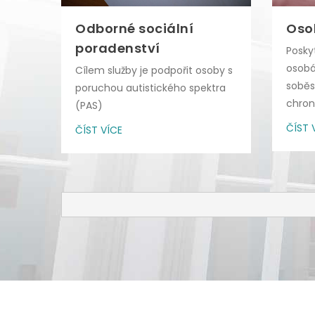
Odborné sociální
Oso
poradenství
Posky
osobá
Cílem služby je podpořit osoby s
soběs
poruchou autistického spektra
chro
(PAS)
nebo..
ČÍST 
ČÍST VÍCE