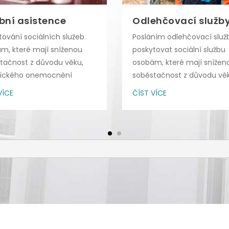
bní asistence
Odlehčovací služb
tování sociálních služeb
Posláním odlehčovací služb
m, které mají sníženou
poskytovat sociální službu
tačnost z důvodu věku,
osobám, které mají snížen
nického onemocnění
soběstačnost z důvodu věk
.
chronického...
VÍCE
ČÍST VÍCE