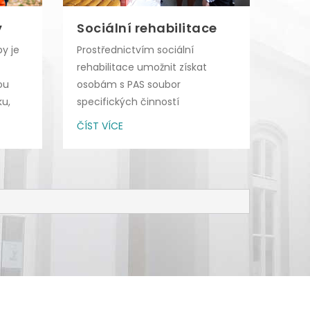
y
Sociální rehabilitace
Scr
kon
y je
Prostřednictvím sociální
rehabilitace umožnit získat
Nabí
ou
osobám s PAS soubor
na o
u,
specifických činností
AUTI
směřujících k dosažení
ČÍST VÍCE
ČÍST
samostatnosti...