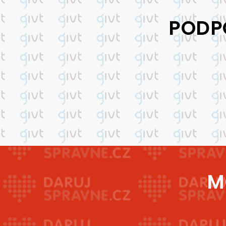
gram,
PODP
mění
2.
M