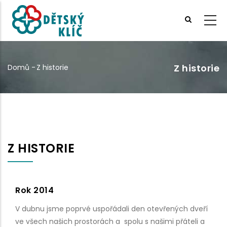
Přejít
k
hlavnímu
obsahu
Z historie
Domů
-
Z historie
Drobečková
navigace
Z HISTORIE
Pagination
Rok 2014
V dubnu jsme poprvé uspořádali den otevřených dveří
ve všech našich prostorách a spolu s našimi přáteli a